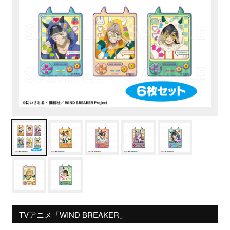
TVアニメ「WIND BREAKER」