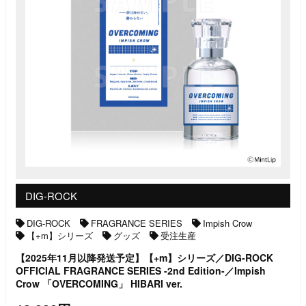
DIG-ROCK
DIG-ROCK
FRAGRANCE SERIES
Impish Crow
【+m】シリーズ
グッズ
受注生産
【2025年11月以降発送予定】【+m】シリーズ／DIG-ROCK
OFFICIAL FRAGRANCE SERIES -2nd Edition-／Impish
Crow 「OVERCOMING」 HIBARI ver.