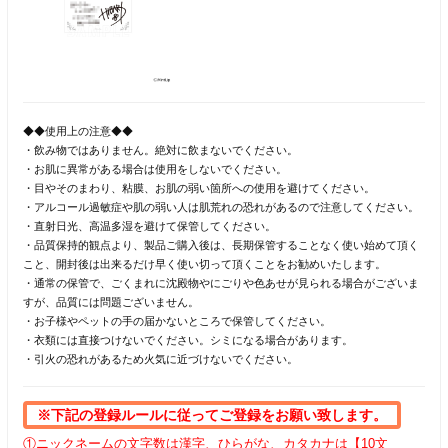
◆◆使用上の注意◆◆
・飲み物ではありません。絶対に飲まないでください。
・お肌に異常がある場合は使用をしないでください。
・目やそのまわり、粘膜、お肌の弱い箇所への使用を避けてください。
・アルコール過敏症や肌の弱い人は肌荒れの恐れがあるので注意してください。
・直射日光、高温多湿を避けて保管してください。
・品質保持的観点より、製品ご購入後は、長期保管することなく使い始めて頂く
こと、開封後は出来るだけ早く使い切って頂くことをお勧めいたします。
・通常の保管で、ごくまれに沈殿物やにごりや色あせが見られる場合がございま
すが、品質には問題ございません。
・お子様やペットの手の届かないところで保管してください。
・衣類には直接つけないでください。シミになる場合があります。
・引火の恐れがあるため火気に近づけないでください。
※下記の登録ルールに従ってご登録をお願い致します。
①ニックネームの文字数は漢字、ひらがな、カタカナは【10文