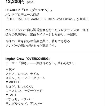
13,200円
（税込）
DIG-ROCK「+ｍ（プラスエム）」
バンドプロデュース商品
「OFFICIAL FRAGRANCE SERIES -2nd Edition-」が登場！
バンドメンバー自ら調香監修を行ったフレグランス第二弾は
彼らの代表的な「楽曲をイメージした香り」を展開。
皆様の日常を彼らの音楽と共に、香りでも彩る
メンバーの想いが詰まった商品です。
Impish Crow「OVERCOMING」
テーマ：「強さ」――夢は冷めない、終わらない。
▼TOP
アクア、レモン、ライム
メロン、リーフィーグリーン
▼MIDDLE
ミュゲ、ヒヤシンス
ジャスミン、セダーウッド
▼LAST
パチュリ、ベチバー
サンダルウッド、アンバー