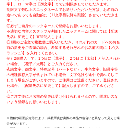
字】、ローマ字は【20文字】までと制限させていただきます。
制限文字数以上のニックネームでお送りいただいた方は、お名前の
途中であっても自動的に【11文字目以降を削除】させていただきま
す。
②必ずご自身のニックネームで登録をお願いいたします。
不適切な内容とスタッフが判断したニックネームに関しては【配送
先名に変更して】直筆記入します。
③1回のご注文で複数個ご購入いただき、それぞれのカードへのお名
前の変更をご希望の場合、希望するそれぞれのお名前の間に【／(ス
ラッシュ)】を入れてください。
例）2個購入して、1つ目に【花子】、2つ目に【太郎】と記入された
い場合、【花子／太郎】とご入力ください。
④絵文字、顔文字、特殊記号（ハートなど）、半角文字、旧漢字等
の機種依存文字が含まれている場合、文字化けや途中で切れてして
しまう場合がございますので、ご使用はご遠慮ください。登録され
た場合、【配送先名に変更して】記入しますので、ご了承くださ
い。
⑤ご注文後にお名前の変更は受け付けられませんので、間違いのな
いよう登録をお願いいたします。
※機種や画面設定等により、掲載写真は実際の商品の色合いと異なって見える場
合があります。