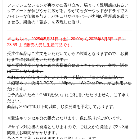
フレッシュなレモンが爽やかに香り立ち、瑞々しく透明感のあるア
クアノートが伸びやかに広がる。やがてセダーウッドがドライでス
パイシーな印象を与え、パチュリやベチバーが力強い重厚感を感じ
させる。楽曲の「強さ」を表現した香り。
※こちらは、2025年5月31日（土）20:00から2025年8月3日（日）
23:59 まで販売の受注生産商品です。
受注生産品はご注文をいただいてからの製造となりますので、お届
けまでにお時間をいただきます。
完全受注生産となるためお客様都合によるキャンセル、交換、返金
は不可となります。
※お支払い方法は「クレジットカード払い」「コンビニ支払い」
「銀聯ネット決済(UPOP)」「Alipay」「WeChat Pay」がご利用いた
だけます。
ご予約品のため「GMO後払い」はご利用いただけません。ご了承く
ださい。
商品は2025年10月下旬以降、順次発送を予定しております。
※受注キャンセル分の販売となります。数に限りがございます。
​※サイン対応後の発送となりますので、ご注文から発送まで2～3週
間程度お時間がかかります。
予めごご了承いただきますようお願いいたします。