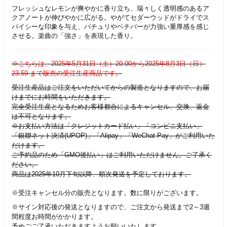
フレッシュなレモンが爽やかに香り立ち、瑞々しく透明感のあるア
クアノートが伸びやかに広がる。やがてセダーウッドがドライでス
パイシーな印象を与え、パチュリやベチバーが力強い重厚感を感じ
させる。楽曲の「強さ」を表現した香り。
※こちらは、2025年5月31日（土）20:00から2025年8月3日（日）
23:59 まで販売の受注生産商品です。
受注生産品はご注文をいただいてからの製造となりますので、お届
けまでにお時間をいただきます。
完全受注生産となるためお客様都合によるキャンセル、交換、返金
は不可となります。
※お支払い方法は「クレジットカード払い」「コンビニ支払い」
「銀聯ネット決済(UPOP)」「Alipay」「WeChat Pay」がご利用いた
だけます。
ご予約品のため「GMO後払い」はご利用いただけません。ご了承く
ださい。
商品は2025年10月下旬以降、順次発送を予定しております。
※受注キャンセル分の販売となります。数に限りがございます。
​※サイン対応後の発送となりますので、ご注文から発送まで2～3週
間程度お時間がかかります。
予めごご了承いただきますようお願いいたします。