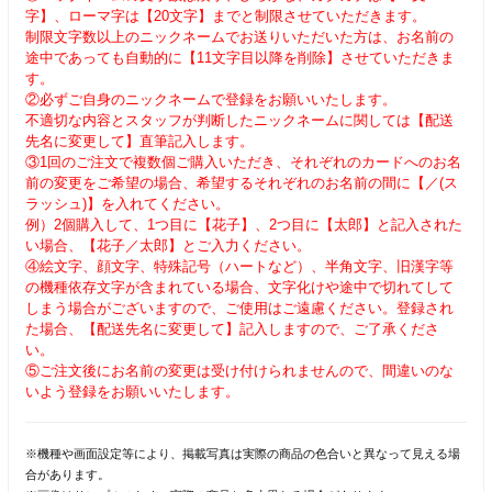
字】、ローマ字は【20文字】までと制限させていただきます。
制限文字数以上のニックネームでお送りいただいた方は、お名前の
途中であっても自動的に【11文字目以降を削除】させていただきま
す。
②必ずご自身のニックネームで登録をお願いいたします。
不適切な内容とスタッフが判断したニックネームに関しては【配送
先名に変更して】直筆記入します。
③1回のご注文で複数個ご購入いただき、それぞれのカードへのお名
前の変更をご希望の場合、希望するそれぞれのお名前の間に【／(ス
ラッシュ)】を入れてください。
例）2個購入して、1つ目に【花子】、2つ目に【太郎】と記入された
い場合、【花子／太郎】とご入力ください。
④絵文字、顔文字、特殊記号（ハートなど）、半角文字、旧漢字等
の機種依存文字が含まれている場合、文字化けや途中で切れてして
しまう場合がございますので、ご使用はご遠慮ください。登録され
た場合、【配送先名に変更して】記入しますので、ご了承くださ
い。
⑤ご注文後にお名前の変更は受け付けられませんので、間違いのな
いよう登録をお願いいたします。
※機種や画面設定等により、掲載写真は実際の商品の色合いと異なって見える場
合があります。