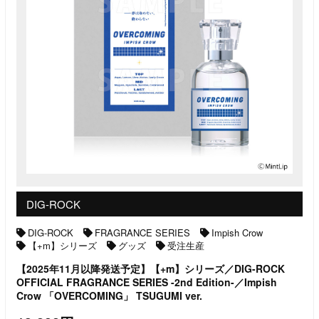
DIG-ROCK
DIG-ROCK
FRAGRANCE SERIES
Impish Crow
【+m】シリーズ
グッズ
受注生産
【2025年11月以降発送予定】【+m】シリーズ／DIG-ROCK
OFFICIAL FRAGRANCE SERIES -2nd Edition-／Impish
Crow 「OVERCOMING」 TSUGUMI ver.