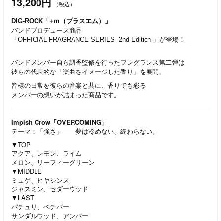
13,200円
（税込）
DIG-ROCK「+ｍ（プラスエム）」
バンドプロデュース商品
「OFFICIAL FRAGRANCE SERIES -2nd Edition-」が登場！
バンドメンバー自ら調香監修を行ったフレグランス第二弾は
彼らの代表的な「楽曲をイメージした香り」を展開。
皆様の日常を彼らの音楽と共に、香りでも彩る
メンバーの想いが詰まった商品です。
Impish Crow「OVERCOMING」
テーマ：「強さ」――夢は冷めない、終わらない。
▼TOP
アクア、レモン、ライム
メロン、リーフィーグリーン
▼MIDDLE
ミュゲ、ヒヤシンス
ジャスミン、セダーウッド
▼LAST
パチュリ、ベチバー
サンダルウッド、アンバー