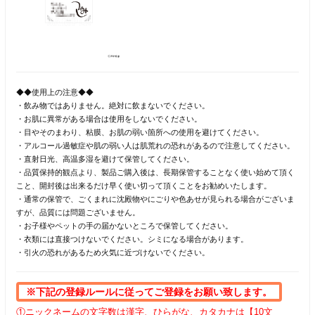
◆◆使用上の注意◆◆
・飲み物ではありません。絶対に飲まないでください。
・お肌に異常がある場合は使用をしないでください。
・目やそのまわり、粘膜、お肌の弱い箇所への使用を避けてください。
・アルコール過敏症や肌の弱い人は肌荒れの恐れがあるので注意してください。
・直射日光、高温多湿を避けて保管してください。
・品質保持的観点より、製品ご購入後は、長期保管することなく使い始めて頂く
こと、開封後は出来るだけ早く使い切って頂くことをお勧めいたします。
・通常の保管で、ごくまれに沈殿物やにごりや色あせが見られる場合がございま
すが、品質には問題ございません。
・お子様やペットの手の届かないところで保管してください。
・衣類には直接つけないでください。シミになる場合があります。
・引火の恐れがあるため火気に近づけないでください。
※下記の登録ルールに従ってご登録をお願い致します。
①ニックネームの文字数は漢字、ひらがな、カタカナは【10文