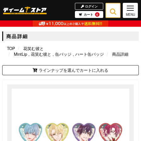
ログイン
カート
0
MENU
商品詳細
TOP
花笑む彼と
MintLip
花笑む彼と
缶バッジ
ハート缶バッジ
商品詳細
ラインナップを選んでカートに入れる