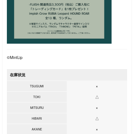
©MintLip
在庫状況
×
TSUGUMI
△
TOKI
×
MITSURU
△
HIBARI
×
AKANE