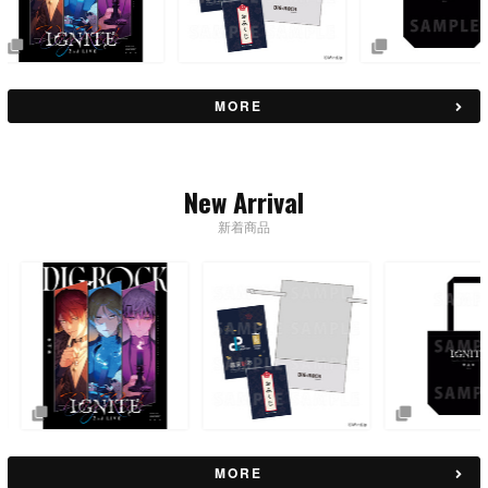
MORE
New Arrival
新着商品
MORE