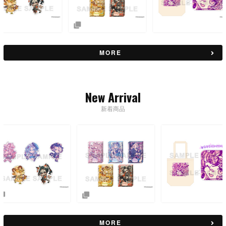
MORE
New Arrival
新着商品
MORE