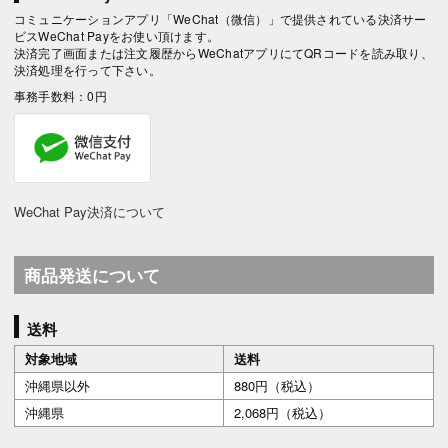
コミュニケーションアプリ「WeChat（微信）」で提供されている決済サー
ビスWeChat Payをお使い頂けます。
決済完了画面または注文履歴からWeChatアプリにてQRコードを読み取り、
決済処理を行って下さい。
事務手数料：0円
WeChat Pay決済について
商品発送について
送料
対象地域
送料
沖縄県以外
880円（税込）
沖縄県
2,068円（税込）