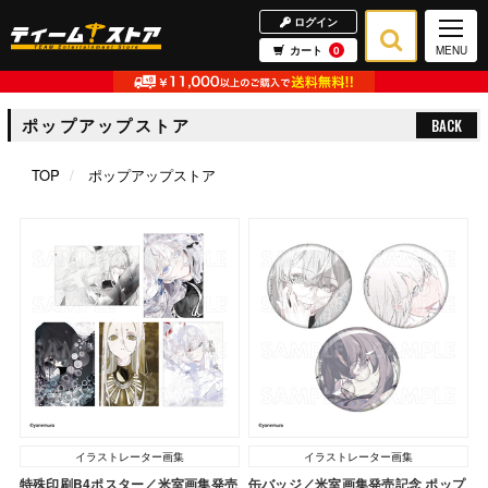
ログイン
カート
0
MENU
ポップアップストア
BACK
TOP
ポップアップストア
イラストレーター画集
イラストレーター画集
特殊印刷B4ポスター／米室画集発売
缶バッジ／米室画集発売記念 ポップ