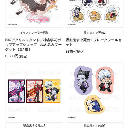
イラストレーター画集
吸血鬼すぐ死ぬ2
BIGアクリルスタンド／神吉李花ポ
吸血鬼すぐ死ぬ2 フレークシールセ
ップアップショップ ふわみみマー
ット
ケット（全1種）
880円
(税込)
3,300円
(税込)
吸血鬼すぐ死ぬ2
吸血鬼すぐ死ぬ2